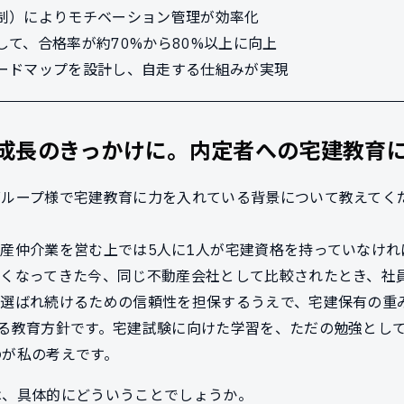
制）によりモチベーション管理が効率化
て、合格率が約70%から80%以上に向上
ードマップを設計し、自走する仕組みが実現
成長のきっかけに。内定者への宅建教育
グループ様で宅建教育に力を入れている背景について教えてく
。
産仲介業を営む上では5人に1人が宅建資格を持っていなけ
きくなってきた今、同じ不動産会社として比較されたとき、社
。選ばれ続けるための信頼性を担保するうえで、宅建保有の重
いる教育方針です。宅建試験に向けた学習を、ただの勉強とし
のが私の考えです。
は、具体的にどういうことでしょうか。