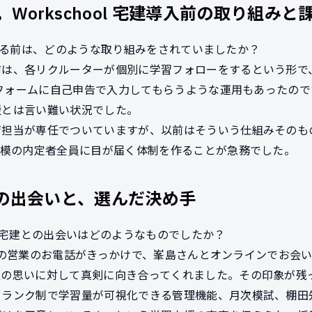
Workschool 宅建導入前の取り組みと
を導入する前は、どのような取り組みをされていましたか？
前は、各リクルーターが個別に学習フォローをするという形で
leフォームに自己申告で入力してもらうような運用もあったの
援とは言い難い状況でした。
育担当が専任でついていますが、以前はそういう仕組みそのも
規模の内定者全員に目が届く体制を作ることが急務でした。
宅建との出会いと、選んだ決め手
ol 宅建との出会いはどのようなものでしたか？
l側からの営業のお電話がきっかけで、峯島さんとオンラインでお
私の思いに対して真剣に向き合ってくれました。その印象が残
。ランク制で学習量が可視化できる管理機能、月次模試、棚田