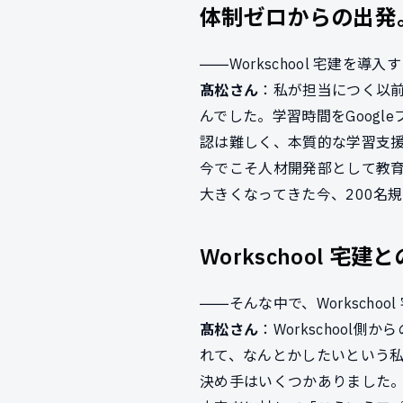
体制ゼロからの出発。
――Workschool 宅建
髙松さん
：私が担当につく以
んでした。学習時間をGoog
認は難しく、本質的な学習支
今でこそ人材開発部として教
大きくなってきた今、200名
Workschool 
――そんな中で、Workscho
髙松さん
：Workschoo
れて、なんとかしたいという
決め手はいくつかありました