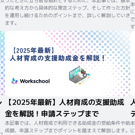
支
ったときに立ち返る指針とするために、本記事では、基本
本
的な考え方から具体的な策定ステップ、そして作った方針
に
を運用し続けるためのポイントまで、詳しく解説していき
で
ます。
す
レ
【2025年最新】人材育成の支援助成
金を解説！申請ステップまで
本記事では、人材育成で利用できる助成金の受給条件や助
本
成額、申請ステップまでポイントを踏まえて解説します。
に
フ