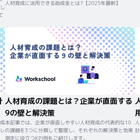
人材育成に活用できる助成金とは?【2025年最新】
し
て
計
人材育成の課題とは？企業が直面する
9の壁と解決策
成
本記事では、企業が直面しやすい人材育成の代表的な10
人
レ
の課題を3つに分類して整理し、それぞれの解決策と効果
計
測定に役立つKPI例をご紹介します。